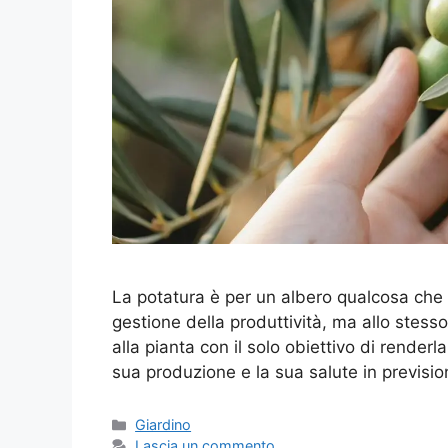
La potatura è per un albero qualcosa che
gestione della produttività, ma allo stes
alla pianta con il solo obiettivo di render
sua produzione e la sua salute in previsio
Categorie
Giardino
Lascia un commento