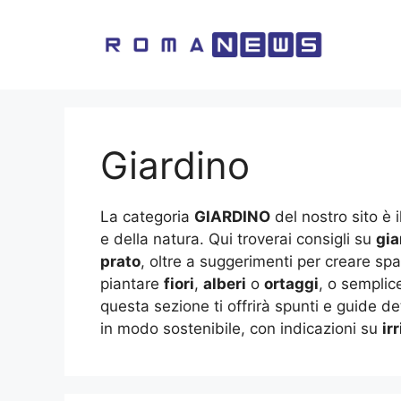
Vai
al
contenuto
Giardino
La categoria
GIARDINO
del nostro sito è i
e della natura. Qui troverai consigli su
gia
prato
, oltre a suggerimenti per creare spaz
piantare
fiori
,
alberi
o
ortaggi
, o semplic
questa sezione ti offrirà spunti e guide de
in modo sostenibile, con indicazioni su
ir